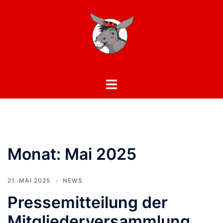
Zum
Inhalt
springen
Toggle
menu
Monat:
Mai 2025
21. MAI 2025
NEWS
Pressemitteilung der
Mitgliederversammlung